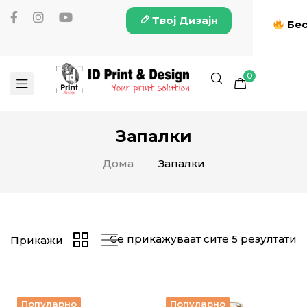
Твој Дизајн
Бес
0
Запалки
Дома
Запалки
Се прикажуваат сите 5 резултати
Прикажи
Популарно
Популарно