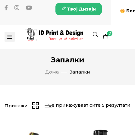
Твој Дизајн
Бес
0
Запалки
Дома
Запалки
Се прикажуваат сите 5 резултати
Прикажи