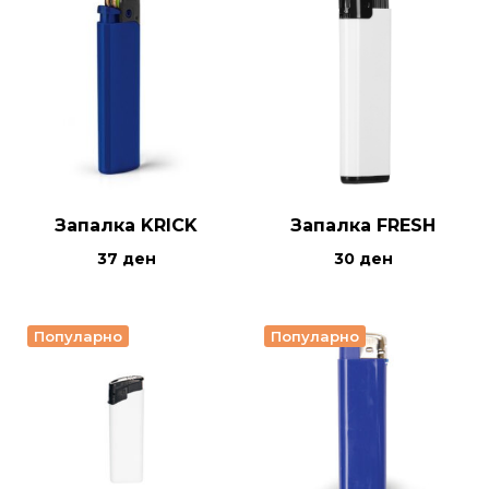
Запалка KRICK
Запалка FRESH
37
ден
30
ден
Популарно
Популарно