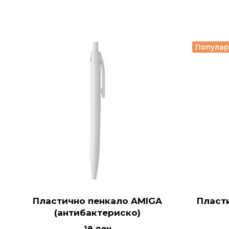
Попула
Пластично пенкало AMIGA
Пласт
(антибактериско)
18
ден