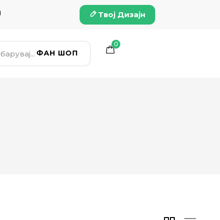
и
Твој Дизајн
0
ФАН ШОП