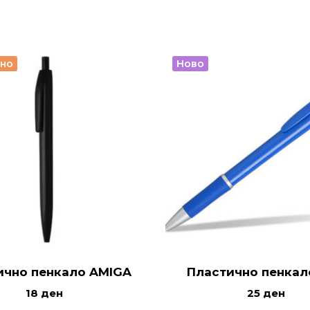
рно
Ново
ично пенкало AMIGA
Пластично пенкало
18
ден
25
ден