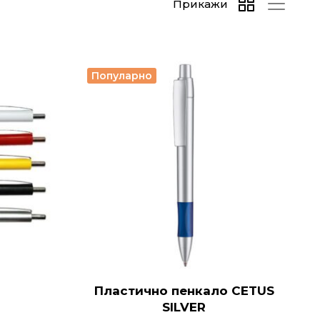
Прикажи
Популарно
Пластично пенкало CETUS
SILVER