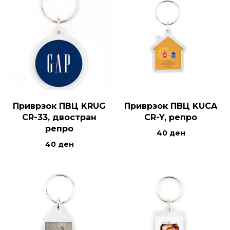
Приврзок ПВЦ KRUG
Приврзок ПВЦ KUCA
CR-33, двостран
CR-Y, репро
репро
40
ден
40
ден