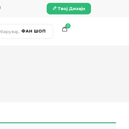
и
Твој Дизајн
0
ФАН ШОП