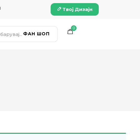
и
Твој Дизајн
0
ФАН ШОП