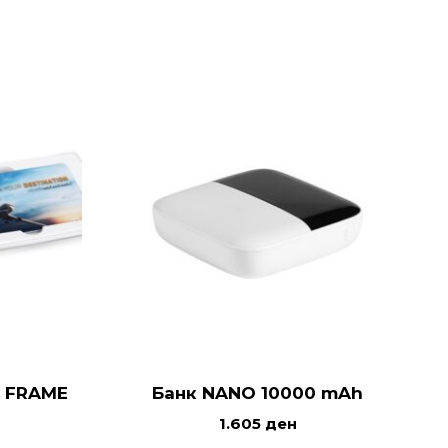
д FRAME
Банк NANO 10000 mAh
1.605
ден