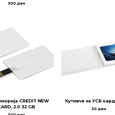
300
ден
еморија CREDIT NEW
Кутивче за УСБ кар
CARD, 2.0 32 GB
30
ден
300
ден