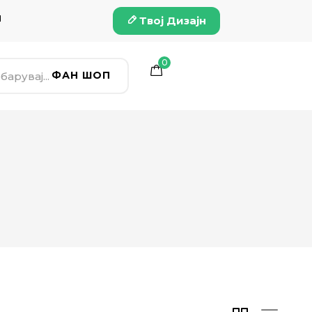
и
Твој Дизајн
0
ФАН ШОП