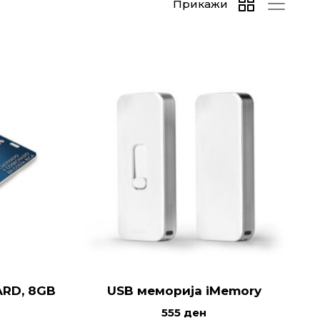
Прикажи
ARD, 8GB
USB меморија iMemory
555
ден