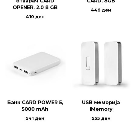
отварач CARD
CARD, 8GB
OPENER, 2.0 8 GB
446
ден
410
ден
Банк CARD POWER 5,
USB меморија
5000 mAh
iMemory
541
ден
555
ден