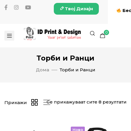
Твој Дизајн
Бес
0
Торби и Ранци
Дома
Торби и Ранци
Се прикажуваат сите 8 резултати
Прикажи
Ново