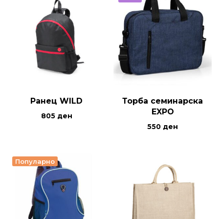
Ранец WILD
Торба семинарска
EXPO
805
ден
550
ден
Популарно