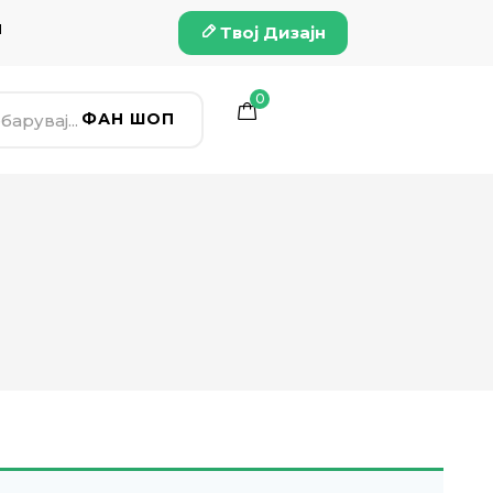
и
Твој Дизајн
0
ФАН ШОП