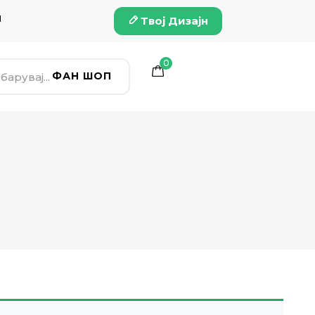
и
Твој Дизајн
0
ФАН ШОП