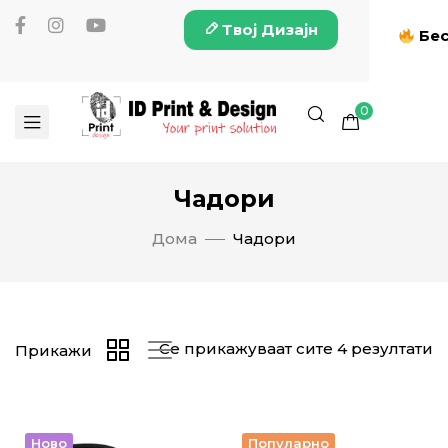
Твој Дизајн
Бес
0
Чадори
Дома
Чадори
Се прикажуваат сите 4 резултати
Прикажи
Ново
Популарно