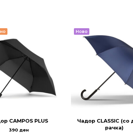
рно
Ново
ор CAMPOS PLUS
Чадор CLASSIC (со 
рачка)
390
ден