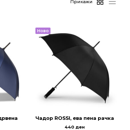
Прикажи
Ново
дрвена
Чадор ROSSI, ева пена рачка
440
ден