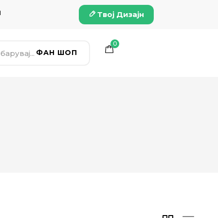
и
Твој Дизајн
0
ФАН ШОП