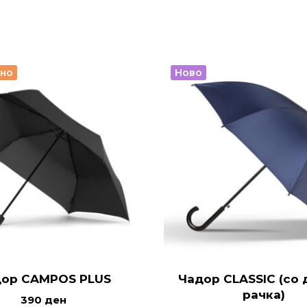
рно
Ново
ор CAMPOS PLUS
Чадор CLASSIC (со 
рачка)
390
ден