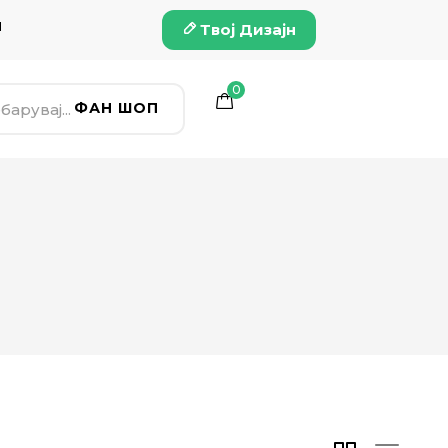
и
Твој Дизајн
0
ФАН ШОП