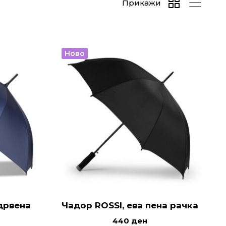
Прикажи
Ново
дрвена
Чадор ROSSI, ева пена рачка
440
ден