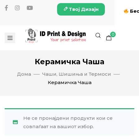
Твој Дизајн
Бес
0
Керамичка Чаша
Дома
Чаши, Шишиња и Термоси
Керамичка Чаша
Не се пронајдени продукти кои се
совпаѓаат на вашиот избор.