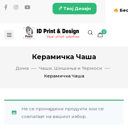
Твој Дизајн
Бес
0
Керамичка Чаша
Дома
Чаши, Шишиња и Термоси
Керамичка Чаша
Не се пронајдени продукти кои се
совпаѓаат на вашиот избор.