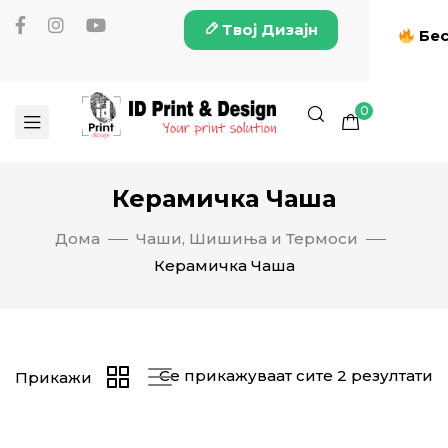
Твој Дизајн
Бес
0
Керамичка Чаша
Дома
Чаши, Шишиња и Термоси
Керамичка Чаша
Се прикажуваат сите 2 резултати
Прикажи