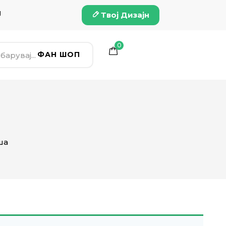
и
Твој Дизајн
0
ФАН ШОП
ша