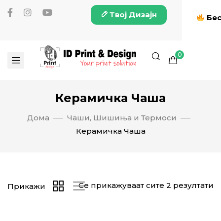
Твој Дизајн
Бес
0
Керамичка Чаша
Дома
Чаши, Шишиња и Термоси
Керамичка Чаша
Се прикажуваат сите 2 резултати
Прикажи