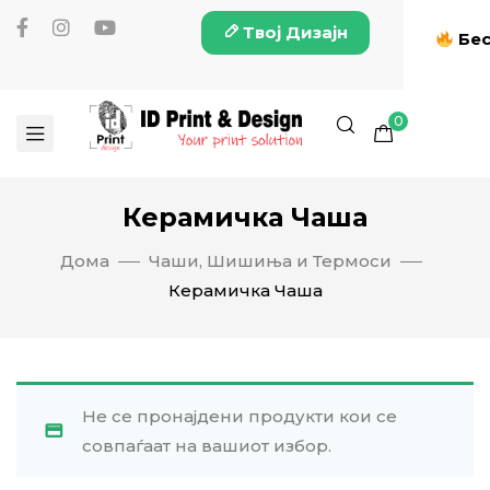
Твој Дизајн
Бес
0
Керамичка Чаша
Дома
Чаши, Шишиња и Термоси
Керамичка Чаша
Не се пронајдени продукти кои се
совпаѓаат на вашиот избор.