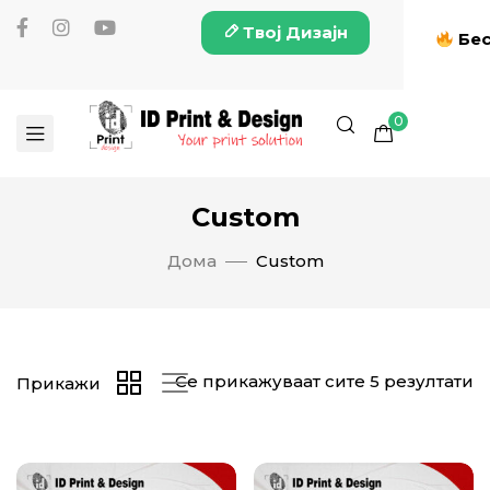
Твој Дизајн
Бес
0
Custom
Дома
Custom
Се прикажуваат сите 5 резултати
Прикажи