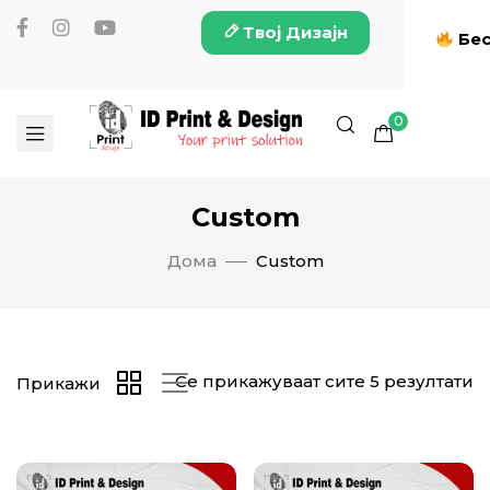
Твој Дизајн
Бес
0
Custom
Дома
Custom
Се прикажуваат сите 5 резултати
Прикажи