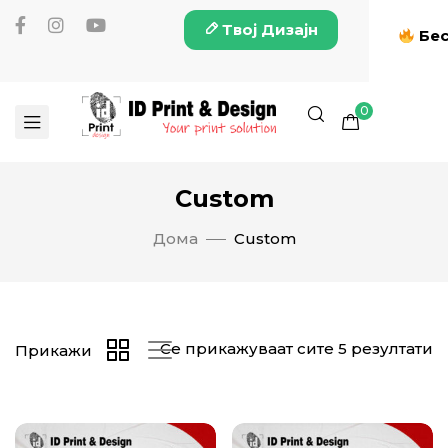
Твој Дизајн
Бес
0
Custom
Дома
Custom
Се прикажуваат сите 5 резултати
Прикажи