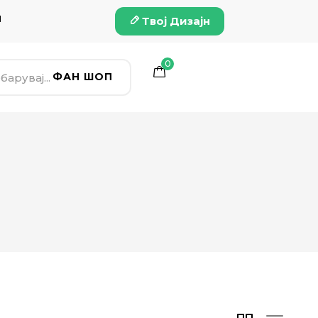
и
Твој Дизајн
0
ФАН ШОП