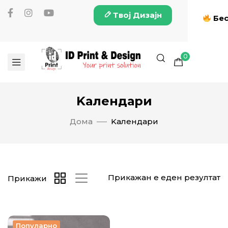
Твој Дизајн
Бес
0
Kалендари
Дома
Kалендари
Прикажан е еден резултат
Прикажи
Популарно