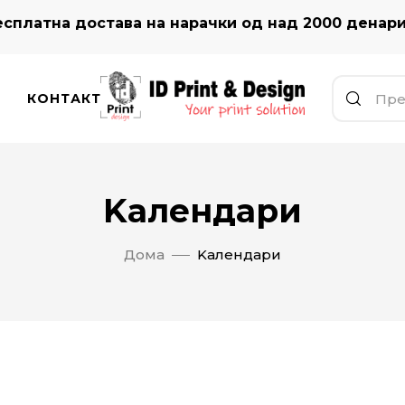
сплатна достава на нарачки од над 2000 денар
КОНТАКТ
Kалендари
Дома
Kалендари