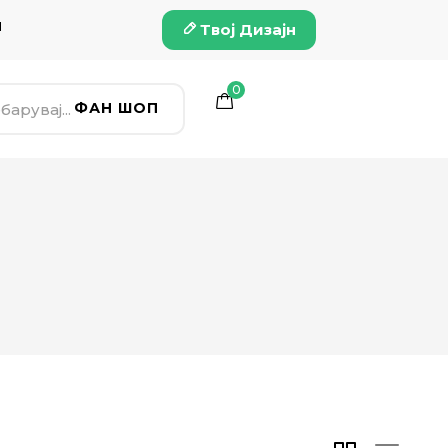
и
Твој Дизајн
0
ФАН ШОП