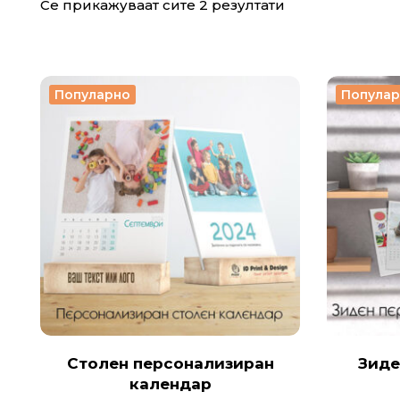
Се прикажуваат сите 2 резултати
Популарно
Попула
Столен персонализиран
Зиде
календар