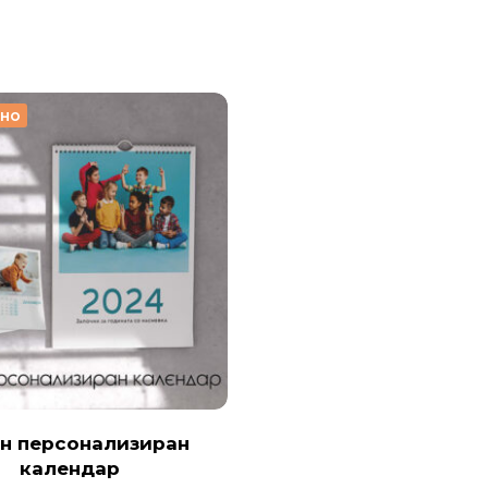
рно
н персонализиран
календар