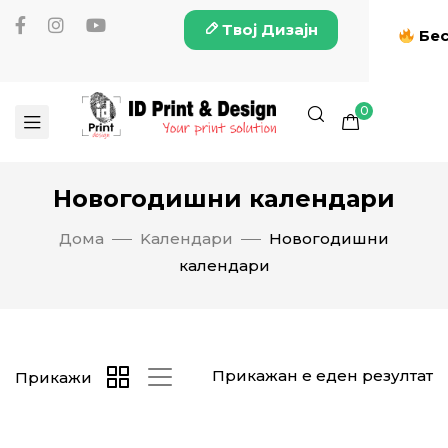
Твој Дизајн
Бес
0
Новогодишни календари
Дома
Kалендари
Новогодишни
календари
Прикажан е еден резултат
Прикажи