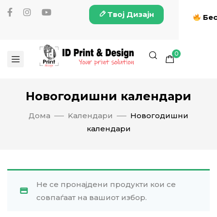
Твој Дизајн
Бес
0
Новогодишни календари
Дома
Kалендари
Новогодишни
календари
Не се пронајдени продукти кои се
совпаѓаат на вашиот избор.