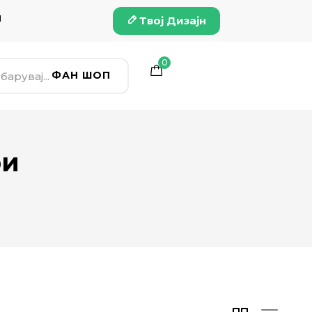
и
Твој Дизајн
0
ФАН ШОП
ри