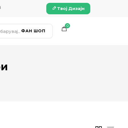
и
Твој Дизајн
0
ФАН ШОП
ри