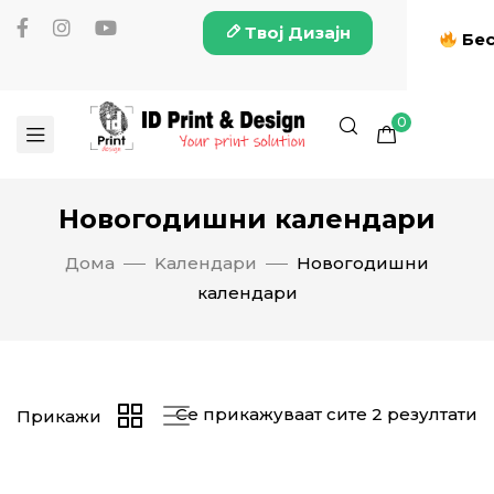
Твој Дизајн
Бес
0
Новогодишни календари
Дома
Kалендари
Новогодишни
календари
Се прикажуваат сите 2 резултати
Прикажи