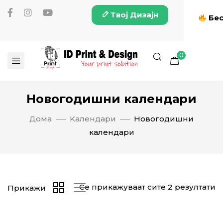
Твој Дизајн
Бес
0
Новогодишни календари
Дома
Kалендари
Новогодишни
календари
Се прикажуваат сите 2 резултати
Прикажи