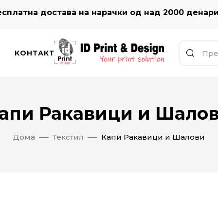
сплатна достава на нарачки од над 2000 денар
КОНТАКТ
апи Ракавици и Шало
Дома
Текстил
Капи Ракавици и Шалови