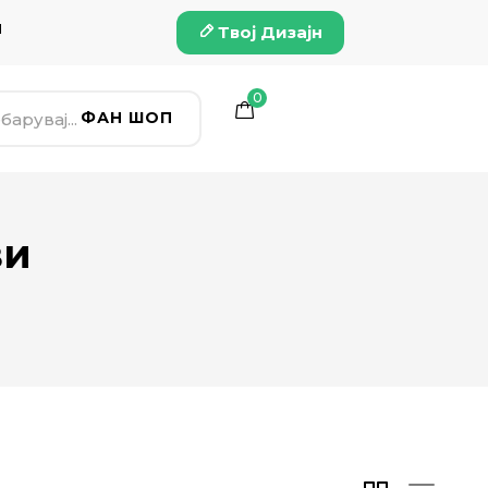
и
Твој Дизајн
0
ФАН ШОП
ви