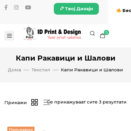
Твој Дизајн
Бес
0
Капи Ракавици и Шалови
Дома
Текстил
Капи Ракавици и Шалови
Се прикажуваат сите 3 резултати
Прикажи
Популарно