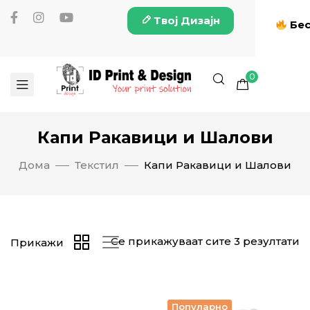
Твој Дизајн
Бес
0
Капи Ракавици и Шалови
Дома
Текстил
Капи Ракавици и Шалови
Се прикажуваат сите 3 резултати
Прикажи
Популарно