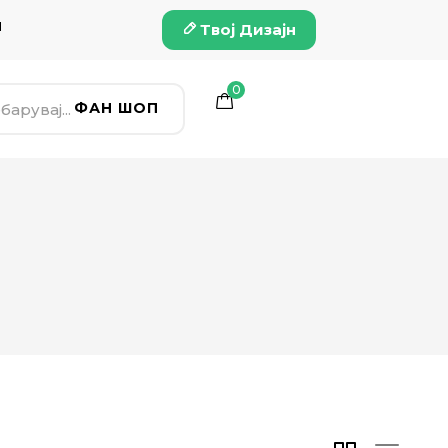
и
Твој Дизајн
0
ФАН ШОП