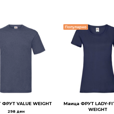
Популарно
Т ФРУТ VALUE WEIGHT
Маица ФРУТ LADY-FI
WEIGHT
298
ден