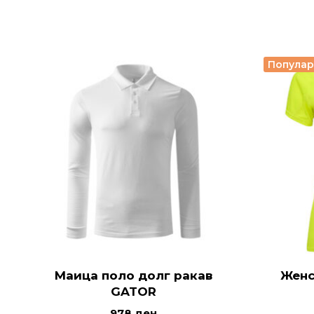
Попула
Маица поло долг ракав
Женс
GATOR
978
ден