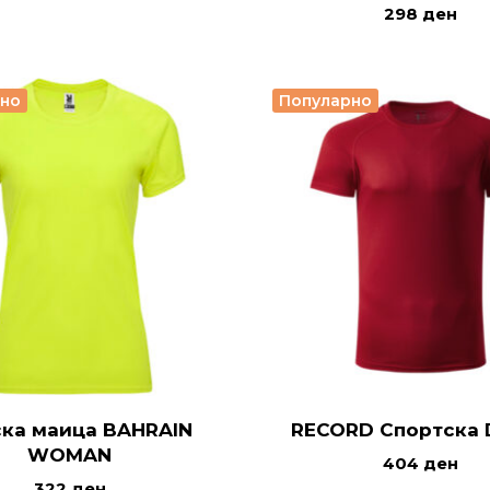
298
ден
рно
Популарно
ка маица BAHRAIN
RECORD Спортска D
WOMAN
404
ден
322
ден