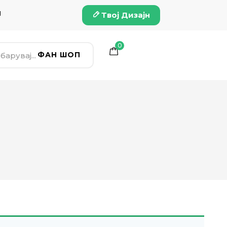
и
Твој Дизајн
0
ФАН ШОП