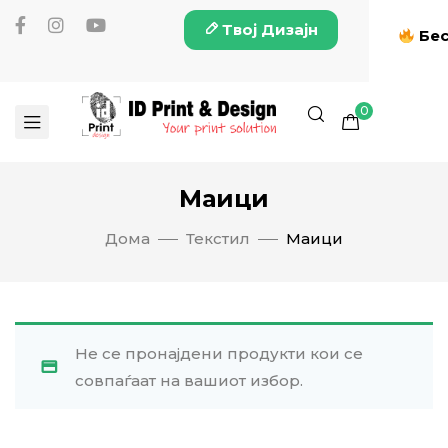
Твој Дизајн
Бес
0
Маици
Дома
Текстил
Маици
Не се пронајдени продукти кои се
совпаѓаат на вашиот избор.