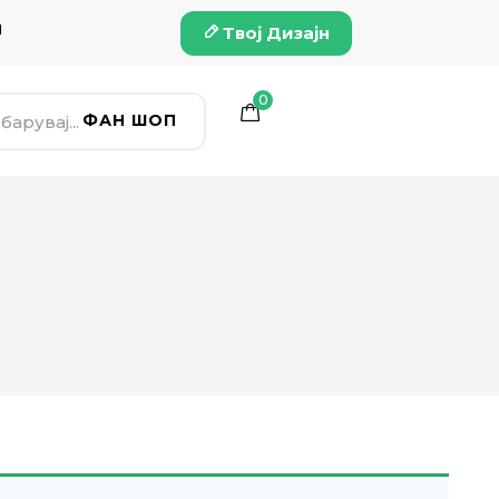
и
Твој Дизајн
0
ФАН ШОП