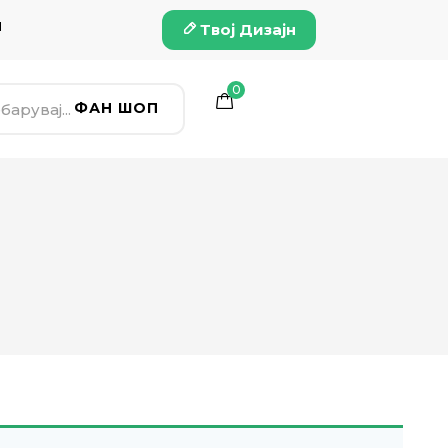
и
Твој Дизајн
0
ФАН ШОП