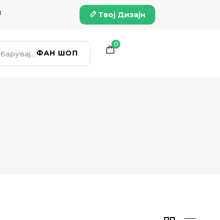
и
Твој Дизајн
0
ФАН ШОП