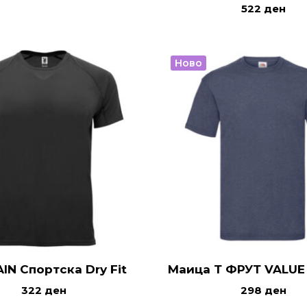
522
ден
Ново
IN Спортска Dry Fit
Маица Т ФРУТ VALUE
322
ден
298
ден