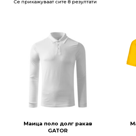
Се прикажуваат сите 8 резултати
Маица поло долг ракав
М
GATOR