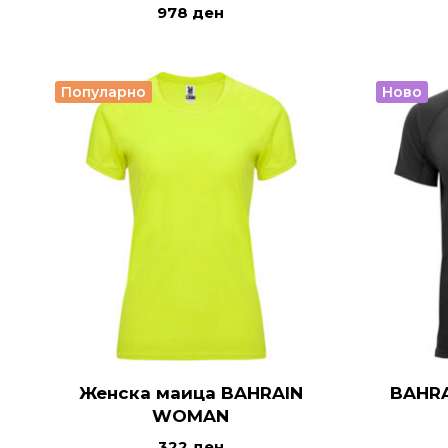
978
ден
Популарно
Ново
Женска маица BAHRAIN
BAHRA
WOMAN
322
ден