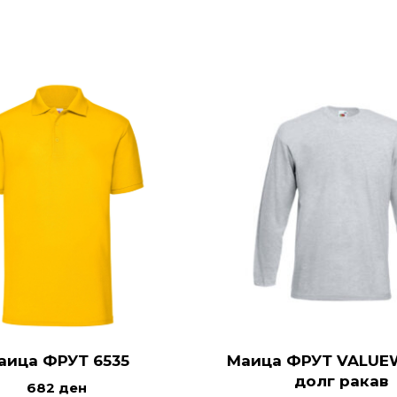
аица ФРУТ 6535
Маица ФРУТ VALUE
долг ракав
682
ден