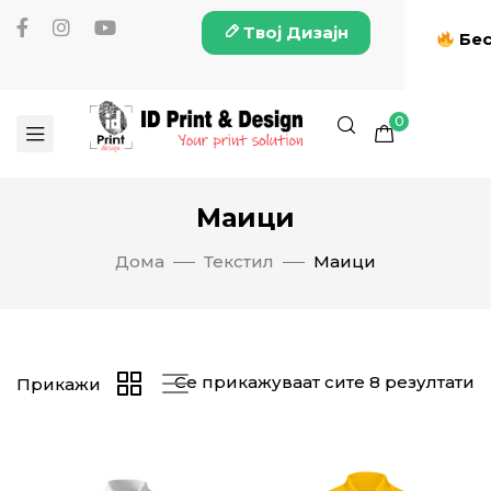
Твој Дизајн
Бес
0
Маици
Дома
Текстил
Маици
Се прикажуваат сите 8 резултати
Прикажи