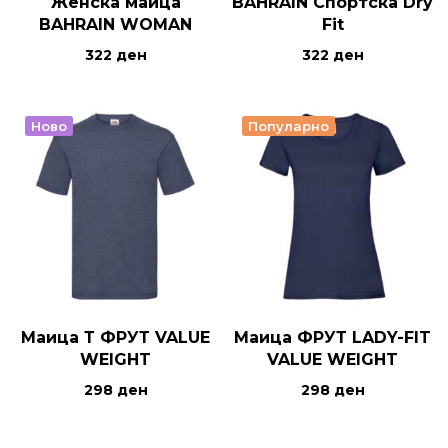
Женска маица
BAHRAIN Спортска Dry
BAHRAIN WOMAN
Fit
322
ден
322
ден
Ново
Популарно
Маица Т ФРУТ VALUE
Маица ФРУТ LADY-FIT
WEIGHT
VALUE WEIGHT
298
ден
298
ден