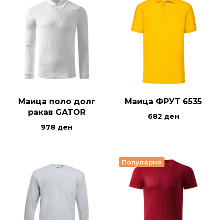
Маица поло долг
Маица ФРУТ 6535
ракав GATOR
682
ден
978
ден
Популарно