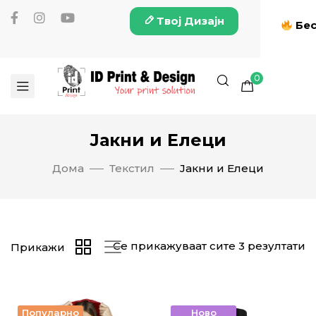
Твој Дизајн
Бес
0
Јакни и Елеци
Дома
Текстил
Јакни и Елеци
Се прикажуваат сите 3 резултати
Прикажи
Популарно
Ново