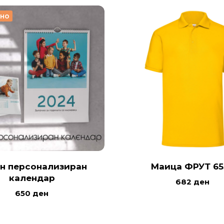
рно
н персонализиран
Маица ФРУТ 65
календар
682
ден
650
ден