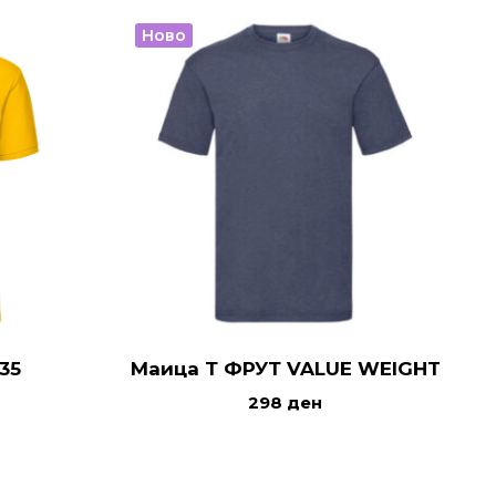
Ново
35
Маица Т ФРУТ VALUE WEIGHT
298
ден