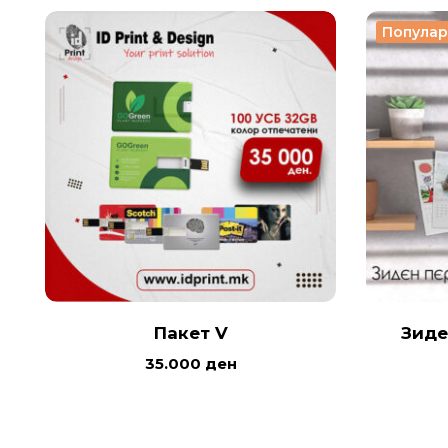
Попула
Пакет V
Зиде
35.000
ден