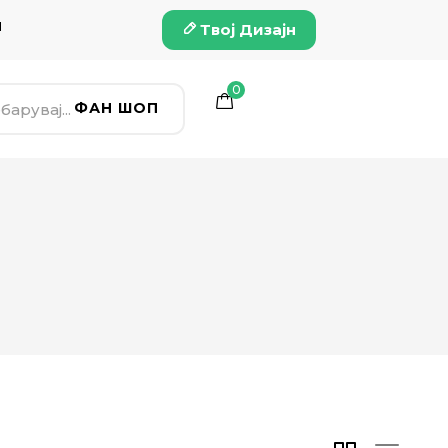
и
Твој Дизајн
0
ФАН ШОП