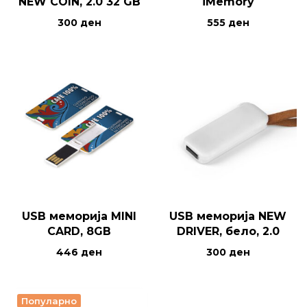
NEW COIN, 2.0 32 GB
iMemory
300
ден
555
ден
USB меморија MINI
USB меморија NEW
CARD, 8GB
DRIVER, бело, 2.0
446
ден
300
ден
Популарно