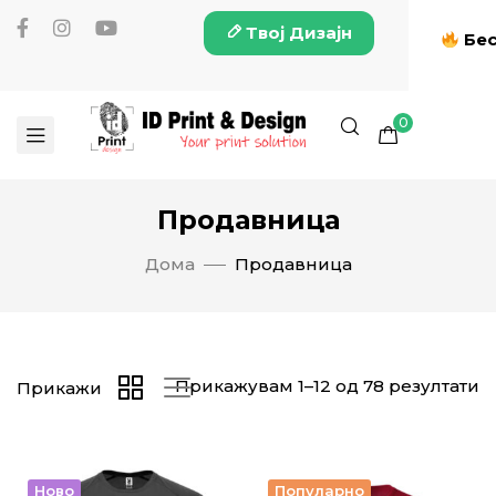
Твој Дизајн
Бес
0
Продавница
Дома
Продавница
Прикажувам 1–12 од 78 резултати
Прикажи
Ново
Популарно