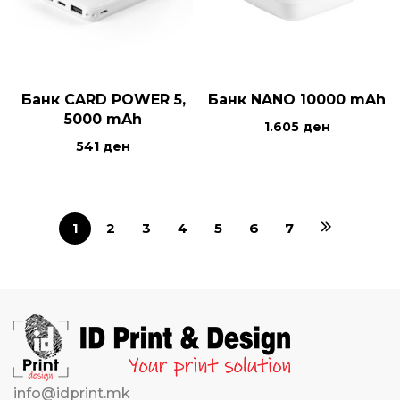
Банк CARD POWER 5,
Банк NANO 10000 mAh
5000 mAh
1.605
ден
541
ден
1
2
3
4
5
6
7
info@idprint.mk