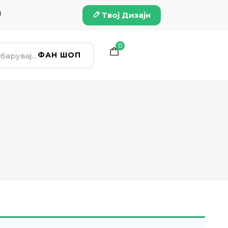
и
Твој Дизајн
0
ФАН ШОП