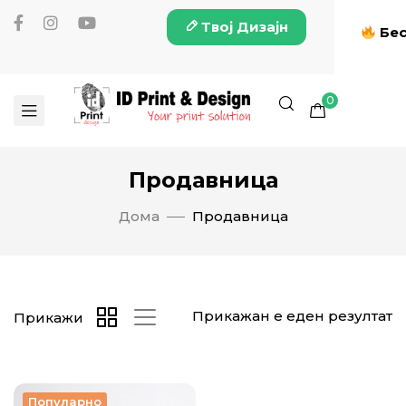
Твој Дизајн
Бес
0
Продавница
Дома
Продавница
Прикажан е еден резултат
Прикажи
Популарно