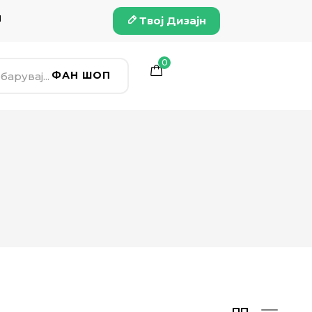
и
Твој Дизајн
0
ФАН ШОП