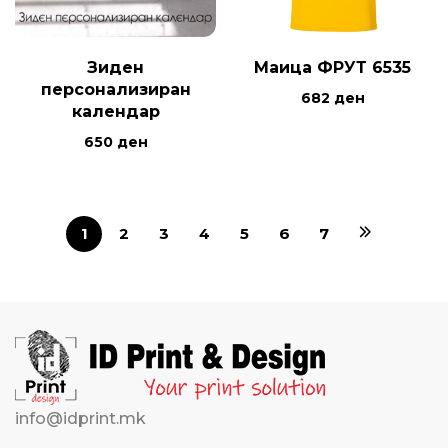
Зиден
Маица ФРУТ 6535
персонализиран
682
ден
календар
650
ден
1
2
3
4
5
6
7
info@idprint.mk