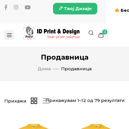
Твој Дизајн
Бес
0
Продавница
Дома
Продавница
Прикажувам 1–12 од 79 резултати
Прикажи