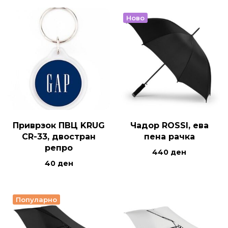
Ново
Приврзок ПВЦ KRUG
Чадор ROSSI, ева
CR-33, двостран
пена рачка
репро
440
ден
40
ден
Популарно