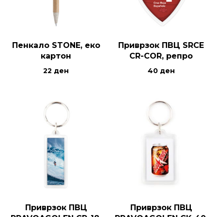
Пенкало STONE, еко
Приврзок ПВЦ SRCE
картон
CR-COR, репро
22
ден
40
ден
Приврзок ПВЦ
Приврзок ПВЦ